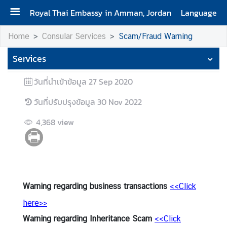
Royal Thai Embassy in Amman, Jordan
Language
H
Home
Consular Services
Scam/Fraud Warning
o
Services
m
e
วันที่นำเข้าข้อมูล
27 Sep 2020
C
วันที่ปรับปรุงข้อมูล
30 Nov 2022
o
n
4,368
view
t
a
c
t
Warning regarding business transactions
<<Click
N
here>>
e
Warning regarding Inheritance Scam
<<Click
w