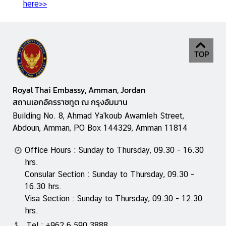
here>>
s
A
b
TOP
o
u
t
Royal Thai Embassy, Amman, Jordan
T
สถานเอกอัครราชทูต ณ กรุงอัมมาน
h
Building No. 8, Ahmad Ya'koub Awamleh Street,
a
Abdoun, Amman, PO Box 144329, Amman 11814
i
l
Office Hours : Sunday to Thursday, 09.30 - 16.30
a
hrs.
n
Consular Section : Sunday to Thursday, 09.30 -
d
16.30 hrs.
Visa Section : Sunday to Thursday, 09.30 - 12.30
hrs.
C
Tel : +962 6 590 3888